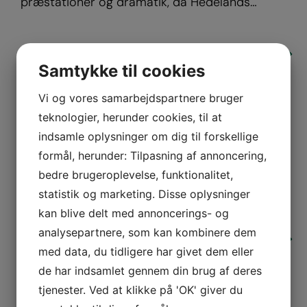
præstationer og dramatik, da Hedelands…
Samtykke til cookies
Vi og vores samarbejdspartnere bruger
Saml jeres tees med snore op
teknologier, herunder cookies, til at
20.05.2026
indsamle oplysninger om dig til forskellige
Der er mange, der har en tee med en snor
formål, herunder: Tilpasning af annoncering,
bundet…
bedre brugeroplevelse, funktionalitet,
statistik og marketing. Disse oplysninger
kan blive delt med annoncerings- og
analysepartnere, som kan kombinere dem
med data, du tidligere har givet dem eller
de har indsamlet gennem din brug af deres
Juniorer vinder Makkercup
tjenester. Ved at klikke på 'OK' giver du