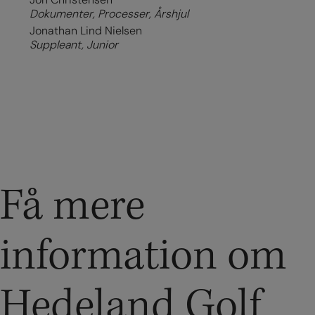
Dokumenter, Processer, Årshjul
Jonathan Lind Nielsen
Suppleant, Junior
Få mere
information om
Hedeland Golf