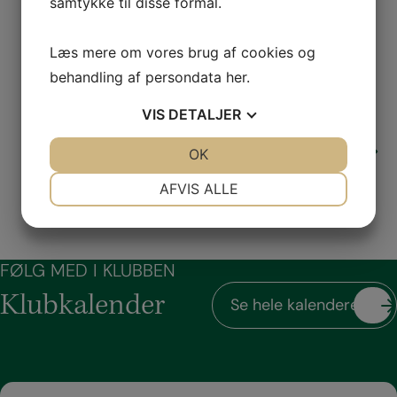
samtykke til disse formål.
06.05.2026
Junior udvalget
To af vores talentfulde juniorer - Gustav og
Læs mere om vores brug af cookies og
Louis - har…
behandling af persondata
her
.
VIS
DETALJER
JA
NEJ
OK
JA
NEJ
NØDVENDIGE
PRÆFERENCER
AFVIS ALLE
JA
NEJ
JA
NEJ
MARKETING
STATISTIK
FØLG MED I KLUBBEN
Klubkalender
Se hele kalenderen