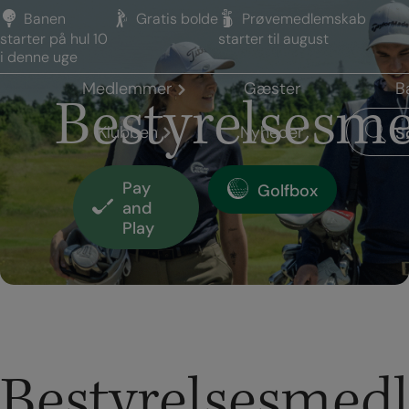
Hop
Banen
Gratis bolde
Prøvemedlemskab
til
starter på hul 10
starter til august
indholdet
i denne uge
Medlemmer
Gæster
B
Bestyrelses
Klubben
Nyheder
S
Pay
Golfbox
and
Play
Bestyrelsesme