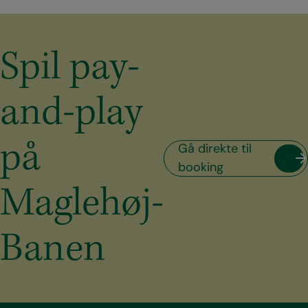
Spil pay-
and-play
på
Gå direkte til
booking
Maglehøj-
Banen