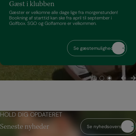
Banen starter på hul 10
Opdateret:
søndag, 02 aug 2026 kl. 20:06
2026-08-02 - 2026-08-09:
Overhold din starttid - start ikke før din tid
Hold god afstand til forgreens og greens med buggy og
vogne.
God tur!
HOLD DIG OPDATERET
Seneste nyheder
Se nyhedsoversigt