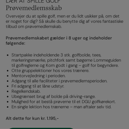
LÆR AT SPILLE GOLF
Prøvemedlemsskab
Overvejer du at spille golf, men er du lidt usikker på, om det
er noget for dig? Så skulle du benytte dig af vores fantastiske
tilbud om prøvemedlemskab.
Prøvemedlemskabet gælder i 8 uger og indeholder
følgende:
Startpakke indeholdende 3 stk. golfbolde, tees,
markeringsmærke, pitchfork samt bøgerne Lommeguiden
til golfreglerne og Kom godt i gang – golf for begyndere.
Otte gruppelektioner hos vores trænere.
Mentorvejledning i perioden.
Adgang til alle faciliteter i prøvemedlemsperioden.
Fri adgang til at låne udstyr.
Regelkendskab.
Ubegrænset brug af bolde på driving-range.
Mulighed for at bestå prøverne til et DGU golfkørekort.
En single lektion hos trænerne – man aftaler selv tid.
Alt dette for kun kr. 1.195,-