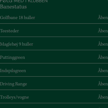
FØLG MED I KLUBBEN
Banestatus
Golfbane 18 huller
Åben
Teesteder
Åben
Maglehøj 9 huller
Åben
Puttinggreen
Åben
Indspilsgreen
Åben
Driving Range
Åben
Trolleys/vogne
Åben