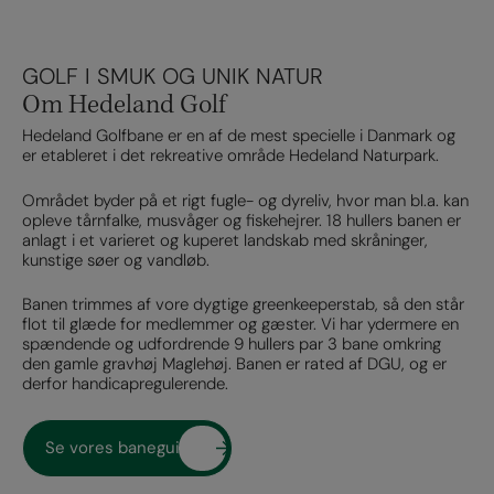
GOLF I SMUK OG UNIK NATUR
Om Hedeland Golf
Hedeland Golfbane er en af de mest specielle i Danmark og
er etableret i det rekreative område Hedeland Naturpark.
Området byder på et rigt fugle- og dyreliv, hvor man bl.a. kan
opleve tårnfalke, musvåger og fiskehejrer. 18 hullers banen er
anlagt i et varieret og kuperet landskab med skråninger,
kunstige søer og vandløb.
Banen trimmes af vore dygtige greenkeeperstab, så den står
flot til glæde for medlemmer og gæster. Vi har ydermere en
spændende og udfordrende 9 hullers par 3 bane omkring
den gamle gravhøj Maglehøj. Banen er rated af DGU, og er
derfor handicapregulerende.
Se vores baneguide